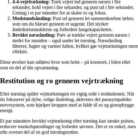
4-4-vejrtrækning:
Træk vejret ind gennem næsen i fire
sekunder, hold vejret i fire sekunder, og pust ud i fire sekunder.
Gentag i et par minutter for at skabe ro og fokus.
Modstandsånding:
Pust ud gennem let sammenknebne læber,
som om du blæser gennem et sugerør. Det styrker
åndedrætsmusklerne og forbedrer lungekapaciteten.
Bevidst næseånding:
Prøv at trække vejret gennem næsen i
stedet for munden – også under let træning. Næseånding
filtrerer, fugter og varmer luften, hvilket gør vejrtrækningen mere
effektiv.
Disse øvelser kan udføres hvor som helst – på kontoret, i bilen eller
som en del af din opvarmning.
Restitution og ro gennem vejrtrækning
Efter træning spiller vejrtrækningen en vigtig rolle i restitutionen. Når
du fokuserer på dybe, rolige åndedrag, aktiveres det parasympatiske
nervesystem, som hjælper kroppen med at falde til ro og genopbygge
energi.
Et par minutters bevidst vejrtrækning efter træning kan sænke pulsen,
reducere muskelspændinger og forbedre søvnen. Det er en enkel, men
ofte overset del af en god træningsrutine.