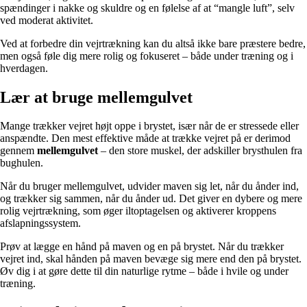
spændinger i nakke og skuldre og en følelse af at “mangle luft”, selv
ved moderat aktivitet.
Ved at forbedre din vejrtrækning kan du altså ikke bare præstere bedre,
men også føle dig mere rolig og fokuseret – både under træning og i
hverdagen.
Lær at bruge mellemgulvet
Mange trækker vejret højt oppe i brystet, især når de er stressede eller
anspændte. Den mest effektive måde at trække vejret på er derimod
gennem
mellemgulvet
– den store muskel, der adskiller brysthulen fra
bughulen.
Når du bruger mellemgulvet, udvider maven sig let, når du ånder ind,
og trækker sig sammen, når du ånder ud. Det giver en dybere og mere
rolig vejrtrækning, som øger iltoptagelsen og aktiverer kroppens
afslapningssystem.
Prøv at lægge en hånd på maven og en på brystet. Når du trækker
vejret ind, skal hånden på maven bevæge sig mere end den på brystet.
Øv dig i at gøre dette til din naturlige rytme – både i hvile og under
træning.