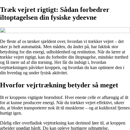
Træk vejret rigtigt: Sådan forbedrer
iltoptagelsen din fysiske ydeevne
De fleste af os tænker sjældent over, hvordan vi trækker vejret – det
sker jo helt automatisk. Men måden, du ånder på, har faktisk stor
betydning for din energi, udholdenhed og restitution. Når du lærer at
trække vejret rigtigt, kan du forbedre din iltoptagelse, mindske træthed
og få mere ud af din træning. Her får du indsigt i, hvordan
vejrtrækningen påvirker kroppen, og hvordan du kan optimere den i
din hverdag og under fysisk aktivitet.
Hvorfor vejrtrækning betyder så meget
Ilt er kroppens vigtigste brændstof. Hver eneste celle er afhængig af ilt
for at kunne producere energi. Når du trækker vejret effektivt, sikrer
du, at blodet transporterer nok ilt til musklerne – og at kuldioxid fjernes
hurtigt igen.
Dårlig eller overfladisk vejrtrækning kan derimod føre til, at kroppen
arbejder unødigt hårdt. Du kan opleve hurtigere udmattelse,