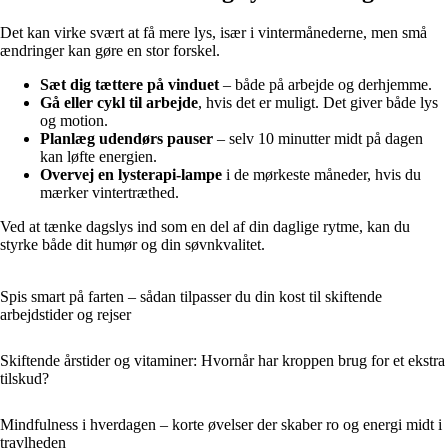
Det kan virke svært at få mere lys, især i vintermånederne, men små
ændringer kan gøre en stor forskel.
Sæt dig tættere på vinduet
– både på arbejde og derhjemme.
Gå eller cykl til arbejde
, hvis det er muligt. Det giver både lys
og motion.
Planlæg udendørs pauser
– selv 10 minutter midt på dagen
kan løfte energien.
Overvej en lysterapi-lampe
i de mørkeste måneder, hvis du
mærker vintertræthed.
Ved at tænke dagslys ind som en del af din daglige rytme, kan du
styrke både dit humør og din søvnkvalitet.
Spis smart på farten – sådan tilpasser du din kost til skiftende
arbejdstider og rejser
Skiftende årstider og vitaminer: Hvornår har kroppen brug for et ekstra
tilskud?
Mindfulness i hverdagen – korte øvelser der skaber ro og energi midt i
travlheden