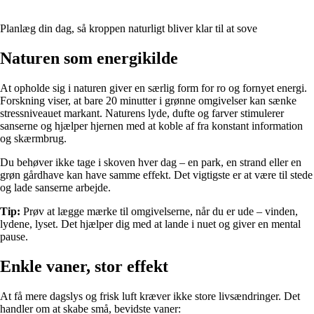
Planlæg din dag, så kroppen naturligt bliver klar til at sove
Naturen som energikilde
At opholde sig i naturen giver en særlig form for ro og fornyet energi.
Forskning viser, at bare 20 minutter i grønne omgivelser kan sænke
stressniveauet markant. Naturens lyde, dufte og farver stimulerer
sanserne og hjælper hjernen med at koble af fra konstant information
og skærmbrug.
Du behøver ikke tage i skoven hver dag – en park, en strand eller en
grøn gårdhave kan have samme effekt. Det vigtigste er at være til stede
og lade sanserne arbejde.
Tip:
Prøv at lægge mærke til omgivelserne, når du er ude – vinden,
lydene, lyset. Det hjælper dig med at lande i nuet og giver en mental
pause.
Enkle vaner, stor effekt
At få mere dagslys og frisk luft kræver ikke store livsændringer. Det
handler om at skabe små, bevidste vaner: