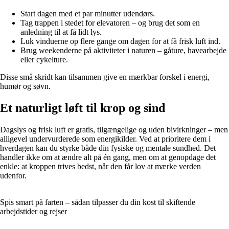
Start dagen med et par minutter udendørs.
Tag trappen i stedet for elevatoren – og brug det som en
anledning til at få lidt lys.
Luk vinduerne op flere gange om dagen for at få frisk luft ind.
Brug weekenderne på aktiviteter i naturen – gåture, havearbejde
eller cykelture.
Disse små skridt kan tilsammen give en mærkbar forskel i energi,
humør og søvn.
Et naturligt løft til krop og sind
Dagslys og frisk luft er gratis, tilgængelige og uden bivirkninger – men
alligevel undervurderede som energikilder. Ved at prioritere dem i
hverdagen kan du styrke både din fysiske og mentale sundhed. Det
handler ikke om at ændre alt på én gang, men om at genopdage det
enkle: at kroppen trives bedst, når den får lov at mærke verden
udenfor.
Spis smart på farten – sådan tilpasser du din kost til skiftende
arbejdstider og rejser