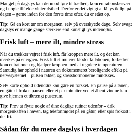
Mangel på dagslys kan derimod føre til træthed, koncentrationsbesvær
og i nogle tilfælde vintertristhed. Derfor er det vigtigt at få lys tidligt på
dagen – gerne inden for den første time efter, du er stået op.
Tip:
Gå en kort tur om morgenen, selv på overskyede dage. Selv svagt
dagslys er mange gange stærkere end kunstigt lys indendørs.
Frisk luft – mere ilt, mindre stress
Når du trækker vejret i frisk luft, får kroppen mere ilt, og det kan
mærkes på energien. Frisk luft stimulerer blodcirkulationen, forbedrer
koncentrationen og hjælper kroppen med at regulere temperaturen.
Samtidig har ophold i naturen en dokumenteret beroligende effekt på
nervesystemet – pulsen falder, og stresshormonerne mindskes.
Selv korte ophold udendørs kan gøre en forskel. En pause på altanen,
en gåtur i frokostpausen eller et par minutter ved et åbent vindue kan
give hjernen et tiltrængt pusterum.
Tip:
Prøv at flytte nogle af dine daglige rutiner udenfor – drik
morgenkaffen i haven, tag telefonmødet på en gåtur, eller spis frokost i
det fri.
Sådan får du mere dagslys i hverdagen