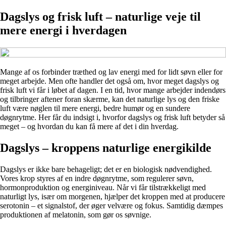
Dagslys og frisk luft – naturlige veje til
mere energi i hverdagen
Mange af os forbinder træthed og lav energi med for lidt søvn eller for
meget arbejde. Men ofte handler det også om, hvor meget dagslys og
frisk luft vi får i løbet af dagen. I en tid, hvor mange arbejder indendørs
og tilbringer aftener foran skærme, kan det naturlige lys og den friske
luft være nøglen til mere energi, bedre humør og en sundere
døgnrytme. Her får du indsigt i, hvorfor dagslys og frisk luft betyder så
meget – og hvordan du kan få mere af det i din hverdag.
Dagslys – kroppens naturlige energikilde
Dagslys er ikke bare behageligt; det er en biologisk nødvendighed.
Vores krop styres af en indre døgnrytme, som regulerer søvn,
hormonproduktion og energiniveau. Når vi får tilstrækkeligt med
naturligt lys, især om morgenen, hjælper det kroppen med at producere
serotonin – et signalstof, der øger velvære og fokus. Samtidig dæmpes
produktionen af melatonin, som gør os søvnige.