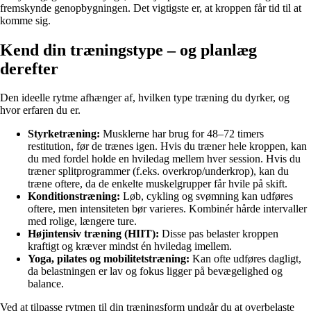
fremskynde genopbygningen. Det vigtigste er, at kroppen får tid til at
komme sig.
Kend din træningstype – og planlæg
derefter
Den ideelle rytme afhænger af, hvilken type træning du dyrker, og
hvor erfaren du er.
Styrketræning:
Musklerne har brug for 48–72 timers
restitution, før de trænes igen. Hvis du træner hele kroppen, kan
du med fordel holde en hviledag mellem hver session. Hvis du
træner splitprogrammer (f.eks. overkrop/underkrop), kan du
træne oftere, da de enkelte muskelgrupper får hvile på skift.
Konditionstræning:
Løb, cykling og svømning kan udføres
oftere, men intensiteten bør varieres. Kombinér hårde intervaller
med rolige, længere ture.
Højintensiv træning (HIIT):
Disse pas belaster kroppen
kraftigt og kræver mindst én hviledag imellem.
Yoga, pilates og mobilitetstræning:
Kan ofte udføres dagligt,
da belastningen er lav og fokus ligger på bevægelighed og
balance.
Ved at tilpasse rytmen til din træningsform undgår du at overbelaste