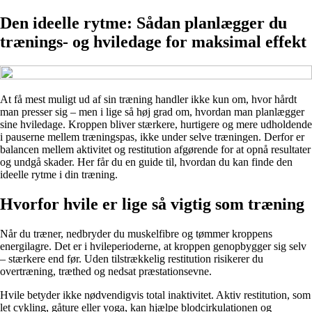
Den ideelle rytme: Sådan planlægger du
trænings- og hviledage for maksimal effekt
At få mest muligt ud af sin træning handler ikke kun om, hvor hårdt
man presser sig – men i lige så høj grad om, hvordan man planlægger
sine hviledage. Kroppen bliver stærkere, hurtigere og mere udholdende
i pauserne mellem træningspas, ikke under selve træningen. Derfor er
balancen mellem aktivitet og restitution afgørende for at opnå resultater
og undgå skader. Her får du en guide til, hvordan du kan finde den
ideelle rytme i din træning.
Hvorfor hvile er lige så vigtig som træning
Når du træner, nedbryder du muskelfibre og tømmer kroppens
energilagre. Det er i hvileperioderne, at kroppen genopbygger sig selv
– stærkere end før. Uden tilstrækkelig restitution risikerer du
overtræning, træthed og nedsat præstationsevne.
Hvile betyder ikke nødvendigvis total inaktivitet. Aktiv restitution, som
let cykling, gåture eller yoga, kan hjælpe blodcirkulationen og