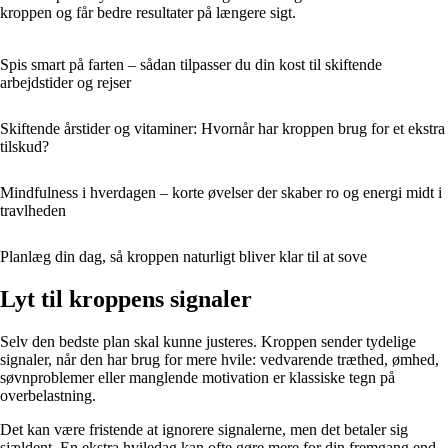
kroppen og får bedre resultater på længere sigt.
Spis smart på farten – sådan tilpasser du din kost til skiftende
arbejdstider og rejser
Skiftende årstider og vitaminer: Hvornår har kroppen brug for et ekstra
tilskud?
Mindfulness i hverdagen – korte øvelser der skaber ro og energi midt i
travlheden
Planlæg din dag, så kroppen naturligt bliver klar til at sove
Lyt til kroppens signaler
Selv den bedste plan skal kunne justeres. Kroppen sender tydelige
signaler, når den har brug for mere hvile: vedvarende træthed, ømhed,
søvnproblemer eller manglende motivation er klassiske tegn på
overbelastning.
Det kan være fristende at ignorere signalerne, men det betaler sig
sjældent. En ekstra hviledag kan ofte gøre mere for din fremgang end