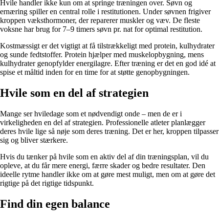
Hvile handler ikke kun om at springe træningen over. Søvn og
ernæring spiller en central rolle i restitutionen. Under søvnen frigiver
kroppen væksthormoner, der reparerer muskler og væv. De fleste
voksne har brug for 7–9 timers søvn pr. nat for optimal restitution.
Kostmæssigt er det vigtigt at få tilstrækkeligt med protein, kulhydrater
og sunde fedtstoffer. Protein hjælper med muskelopbygning, mens
kulhydrater genopfylder energilagre. Efter træning er det en god idé at
spise et måltid inden for en time for at støtte genopbygningen.
Hvile som en del af strategien
Mange ser hviledage som et nødvendigt onde – men de er i
virkeligheden en del af strategien. Professionelle atleter planlægger
deres hvile lige så nøje som deres træning. Det er her, kroppen tilpasser
sig og bliver stærkere.
Hvis du tænker på hvile som en aktiv del af din træningsplan, vil du
opleve, at du får mere energi, færre skader og bedre resultater. Den
ideelle rytme handler ikke om at gøre mest muligt, men om at gøre det
rigtige på det rigtige tidspunkt.
Find din egen balance