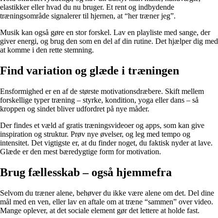
elastikker eller hvad du nu bruger. Et rent og indbydende
træningsområde signalerer til hjernen, at “her træner jeg”.
Musik kan også gøre en stor forskel. Lav en playliste med sange, der
giver energi, og brug den som en del af din rutine. Det hjælper dig med
at komme i den rette stemning.
Find variation og glæde i træningen
Ensformighed er en af de største motivationsdræbere. Skift mellem
forskellige typer træning – styrke, kondition, yoga eller dans – så
kroppen og sindet bliver udfordret på nye måder.
Der findes et væld af gratis træningsvideoer og apps, som kan give
inspiration og struktur. Prøv nye øvelser, og leg med tempo og
intensitet. Det vigtigste er, at du finder noget, du faktisk nyder at lave.
Glæde er den mest bæredygtige form for motivation.
Brug fællesskab – også hjemmefra
Selvom du træner alene, behøver du ikke være alene om det. Del dine
mål med en ven, eller lav en aftale om at træne “sammen” over video.
Mange oplever, at det sociale element gør det lettere at holde fast.