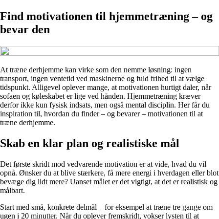
Find motivationen til hjemmetræning – og
bevar den
At træne derhjemme kan virke som den nemme løsning: ingen
transport, ingen ventetid ved maskinerne og fuld frihed til at vælge
tidspunkt. Alligevel oplever mange, at motivationen hurtigt daler, når
sofaen og køleskabet er lige ved hånden. Hjemmetræning kræver
derfor ikke kun fysisk indsats, men også mental disciplin. Her får du
inspiration til, hvordan du finder – og bevarer – motivationen til at
træne derhjemme.
Skab en klar plan og realistiske mål
Det første skridt mod vedvarende motivation er at vide, hvad du vil
opnå. Ønsker du at blive stærkere, få mere energi i hverdagen eller blot
bevæge dig lidt mere? Uanset målet er det vigtigt, at det er realistisk og
målbart.
Start med små, konkrete delmål – for eksempel at træne tre gange om
ugen i 20 minutter. Når du oplever fremskridt, vokser lysten til at