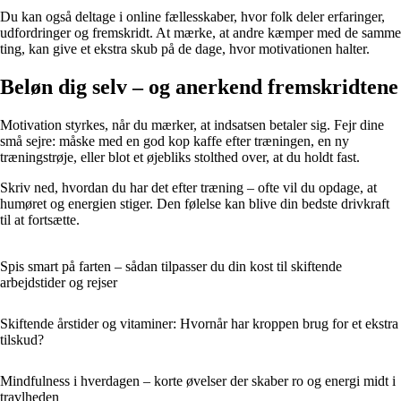
Du kan også deltage i online fællesskaber, hvor folk deler erfaringer,
udfordringer og fremskridt. At mærke, at andre kæmper med de samme
ting, kan give et ekstra skub på de dage, hvor motivationen halter.
Beløn dig selv – og anerkend fremskridtene
Motivation styrkes, når du mærker, at indsatsen betaler sig. Fejr dine
små sejre: måske med en god kop kaffe efter træningen, en ny
træningstrøje, eller blot et øjebliks stolthed over, at du holdt fast.
Skriv ned, hvordan du har det efter træning – ofte vil du opdage, at
humøret og energien stiger. Den følelse kan blive din bedste drivkraft
til at fortsætte.
Spis smart på farten – sådan tilpasser du din kost til skiftende
arbejdstider og rejser
Skiftende årstider og vitaminer: Hvornår har kroppen brug for et ekstra
tilskud?
Mindfulness i hverdagen – korte øvelser der skaber ro og energi midt i
travlheden