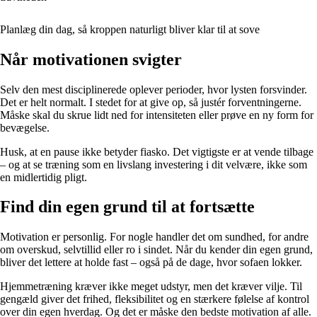
Planlæg din dag, så kroppen naturligt bliver klar til at sove
Når motivationen svigter
Selv den mest disciplinerede oplever perioder, hvor lysten forsvinder.
Det er helt normalt. I stedet for at give op, så justér forventningerne.
Måske skal du skrue lidt ned for intensiteten eller prøve en ny form for
bevægelse.
Husk, at en pause ikke betyder fiasko. Det vigtigste er at vende tilbage
– og at se træning som en livslang investering i dit velvære, ikke som
en midlertidig pligt.
Find din egen grund til at fortsætte
Motivation er personlig. For nogle handler det om sundhed, for andre
om overskud, selvtillid eller ro i sindet. Når du kender din egen grund,
bliver det lettere at holde fast – også på de dage, hvor sofaen lokker.
Hjemmetræning kræver ikke meget udstyr, men det kræver vilje. Til
gengæld giver det frihed, fleksibilitet og en stærkere følelse af kontrol
over din egen hverdag. Og det er måske den bedste motivation af alle.