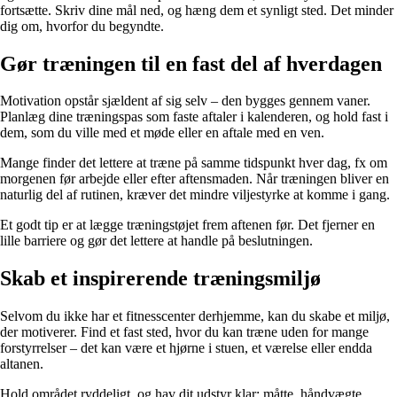
fortsætte. Skriv dine mål ned, og hæng dem et synligt sted. Det minder
dig om, hvorfor du begyndte.
Gør træningen til en fast del af hverdagen
Motivation opstår sjældent af sig selv – den bygges gennem vaner.
Planlæg dine træningspas som faste aftaler i kalenderen, og hold fast i
dem, som du ville med et møde eller en aftale med en ven.
Mange finder det lettere at træne på samme tidspunkt hver dag, fx om
morgenen før arbejde eller efter aftensmaden. Når træningen bliver en
naturlig del af rutinen, kræver det mindre viljestyrke at komme i gang.
Et godt tip er at lægge træningstøjet frem aftenen før. Det fjerner en
lille barriere og gør det lettere at handle på beslutningen.
Skab et inspirerende træningsmiljø
Selvom du ikke har et fitnesscenter derhjemme, kan du skabe et miljø,
der motiverer. Find et fast sted, hvor du kan træne uden for mange
forstyrrelser – det kan være et hjørne i stuen, et værelse eller endda
altanen.
Hold området ryddeligt, og hav dit udstyr klar: måtte, håndvægte,