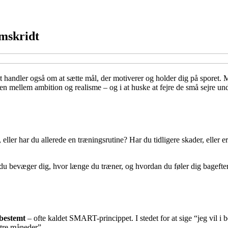
emskridt
ndler også om at sætte mål, der motiverer og holder dig på sporet. Men
ncen mellem ambition og realisme – og i at huske at fejre de små sejre und
, eller har du allerede en træningsrutine? Har du tidligere skader, eller 
 bevæger dig, hvor længe du træner, og hvordan du føler dig bagefter.
sbestemt
– ofte kaldet SMART-princippet. I stedet for at sige “jeg vil i
 tre måneder”.