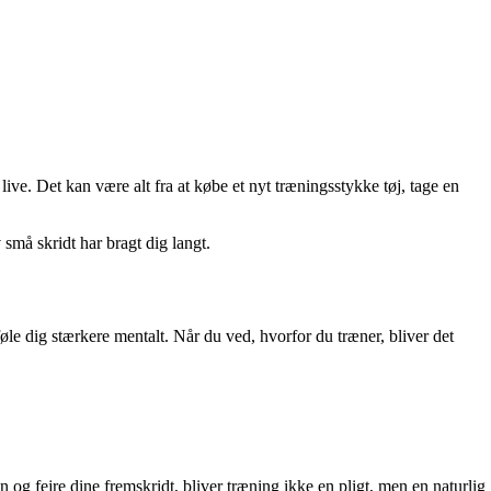
ive. Det kan være alt fra at købe et nyt træningsstykke tøj, tage en
små skridt har bragt dig langt.
le dig stærkere mentalt. Når du ved, hvorfor du træner, bliver det
 og fejre dine fremskridt, bliver træning ikke en pligt, men en naturlig