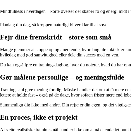
Mindfulness i hverdagen – korte øvelser der skaber ro og energi midt i
Planlæg din dag, så kroppen naturligt bliver klar til at sove
Fejr dine fremskridt – store som små
Mange glemmer at stoppe op og anerkende, hvor langt de faktisk er komme
hviledag med god samvittighed eller dele din succes med en ven.
Du kan også føre en træningsdagbog, hvor du noterer, hvad du har opnået
Gør målene personlige – og meningsfulde
Træning skal give mening for dig. Måske handler det om at få mere energ
lettere at holde fast – også på de dage, hvor sofaen frister mere end lø
Sammenlign dig ikke med andre. Din rejse er din egen, og det vigtigste er
En proces, ikke et projekt
At sætte realistiske træningsmål handler ikke om at nå et endeligt punkt