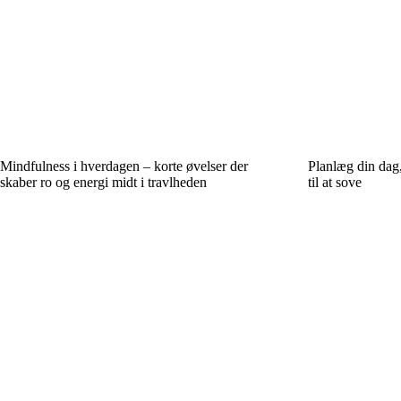
Mindfulness i hverdagen – korte øvelser der
Planlæg din dag,
skaber ro og energi midt i travlheden
til at sove