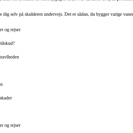
ppe dig selv på skulderen undervejs. Det er sådan, du bygger varige vaner
er og rejser
 tilskud?
 travlheden
en
 skader
er og rejser