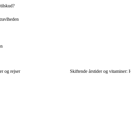
 tilskud?
 travlheden
en
er og rejser
Skiftende årstider og vitaminer: 