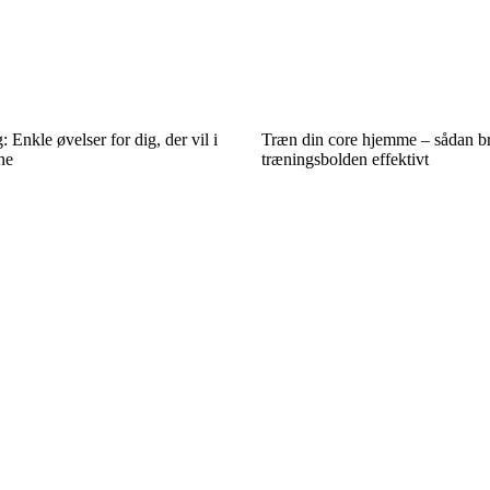
 Enkle øvelser for dig, der vil i
Træn din core hjemme – sådan b
ne
træningsbolden effektivt