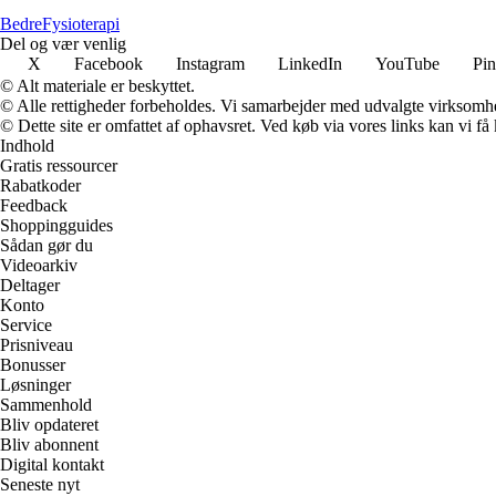
Bedre
Fysioterapi
Del og vær venlig
X
Facebook
Instagram
LinkedIn
YouTube
Pin
© Alt materiale er beskyttet.
© Alle rettigheder forbeholdes. Vi samarbejder med udvalgte virksomhed
© Dette site er omfattet af ophavsret. Ved køb via vores links kan vi 
Indhold
Gratis ressourcer
Rabatkoder
Feedback
Shoppingguides
Sådan gør du
Videoarkiv
Deltager
Konto
Service
Prisniveau
Bonusser
Løsninger
Sammenhold
Bliv opdateret
Bliv abonnent
Digital kontakt
Seneste nyt