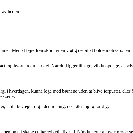
 travlheden
t. Men at fejre fremskridt er en vigtig del af at holde motivationen i l
, og hvordan du har det. Når du kigger tilbage, vil du opdage, at selv 
i i hverdagen, kunne lege med børnene uden at blive forpustet, eller fø
beskoene.
, at du bevæger dig i den retning, der føles rigtig for dig.
, men om at skabe en bæredygtig livsstil. Når du lærer at nyde processen