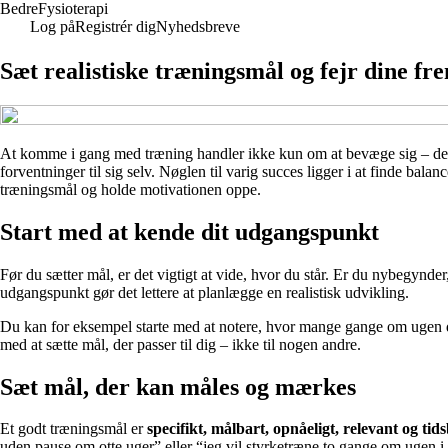
Bedre
Fysioterapi
Log på
Registrér dig
Nyhedsbreve
Sæt realistiske træningsmål og fejr dine fr
At komme i gang med træning handler ikke kun om at bevæge sig – det ha
forventninger til sig selv. Nøglen til varig succes ligger i at finde bala
træningsmål og holde motivationen oppe.
Start med at kende dit udgangspunkt
Før du sætter mål, er det vigtigt at vide, hvor du står. Er du nybegynder
udgangspunkt gør det lettere at planlægge en realistisk udvikling.
Du kan for eksempel starte med at notere, hvor mange gange om ugen du
med at sætte mål, der passer til dig – ikke til nogen andre.
Sæt mål, der kan måles og mærkes
Et godt træningsmål er
specifikt, målbart, opnåeligt, relevant og tid
uden pause om otte uger” eller “jeg vil styrketræne to gange om ugen i