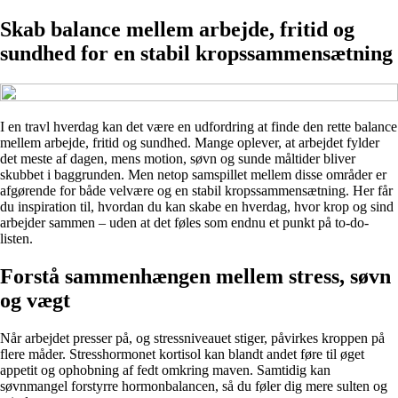
Skab balance mellem arbejde, fritid og
sundhed for en stabil kropssammensætning
I en travl hverdag kan det være en udfordring at finde den rette balance
mellem arbejde, fritid og sundhed. Mange oplever, at arbejdet fylder
det meste af dagen, mens motion, søvn og sunde måltider bliver
skubbet i baggrunden. Men netop samspillet mellem disse områder er
afgørende for både velvære og en stabil kropssammensætning. Her får
du inspiration til, hvordan du kan skabe en hverdag, hvor krop og sind
arbejder sammen – uden at det føles som endnu et punkt på to-do-
listen.
Forstå sammenhængen mellem stress, søvn
og vægt
Når arbejdet presser på, og stressniveauet stiger, påvirkes kroppen på
flere måder. Stresshormonet kortisol kan blandt andet føre til øget
appetit og ophobning af fedt omkring maven. Samtidig kan
søvnmangel forstyrre hormonbalancen, så du føler dig mere sulten og