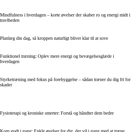
Mindfulness i hverdagen – korte øvelser der skaber ro og energi midt i
travlheden
Planlæg din dag, så kroppen naturligt bliver klar til at sove
Funktionel træning: Oplev mere energi og bevægelsesglæde i
hverdagen
Styrketræning med fokus på forebyggelse – sådan træner du dig fri for
skader
Fysioterapi og kroniske smerter: Forstå og håndter dem bedre
Kom godt i gang: Enkle øvelser for dig, der vil i gang med at træne