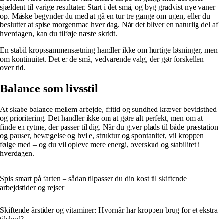
sjældent til varige resultater. Start i det små, og byg gradvist nye vaner
op. Måske begynder du med at gå en tur tre gange om ugen, eller du
beslutter at spise morgenmad hver dag. Når det bliver en naturlig del af
hverdagen, kan du tilføje næste skridt.
En stabil kropssammensætning handler ikke om hurtige løsninger, men
om kontinuitet. Det er de små, vedvarende valg, der gør forskellen
over tid.
Balance som livsstil
At skabe balance mellem arbejde, fritid og sundhed kræver bevidsthed
og prioritering. Det handler ikke om at gøre alt perfekt, men om at
finde en rytme, der passer til dig. Når du giver plads til både præstation
og pauser, bevægelse og hvile, struktur og spontanitet, vil kroppen
følge med – og du vil opleve mere energi, overskud og stabilitet i
hverdagen.
Spis smart på farten – sådan tilpasser du din kost til skiftende
arbejdstider og rejser
Skiftende årstider og vitaminer: Hvornår har kroppen brug for et ekstra
tilskud?