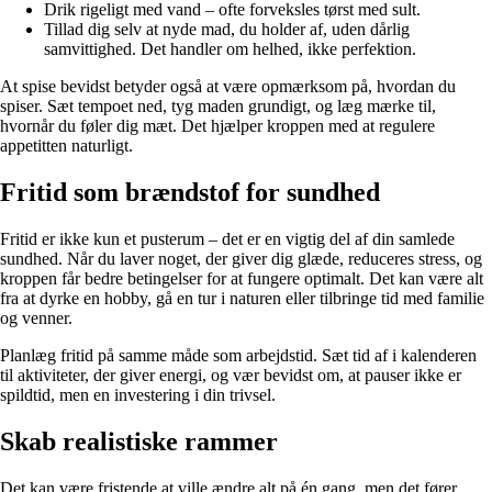
Drik rigeligt med vand – ofte forveksles tørst med sult.
Tillad dig selv at nyde mad, du holder af, uden dårlig
samvittighed. Det handler om helhed, ikke perfektion.
At spise bevidst betyder også at være opmærksom på, hvordan du
spiser. Sæt tempoet ned, tyg maden grundigt, og læg mærke til,
hvornår du føler dig mæt. Det hjælper kroppen med at regulere
appetitten naturligt.
Fritid som brændstof for sundhed
Fritid er ikke kun et pusterum – det er en vigtig del af din samlede
sundhed. Når du laver noget, der giver dig glæde, reduceres stress, og
kroppen får bedre betingelser for at fungere optimalt. Det kan være alt
fra at dyrke en hobby, gå en tur i naturen eller tilbringe tid med familie
og venner.
Planlæg fritid på samme måde som arbejdstid. Sæt tid af i kalenderen
til aktiviteter, der giver energi, og vær bevidst om, at pauser ikke er
spildtid, men en investering i din trivsel.
Skab realistiske rammer
Det kan være fristende at ville ændre alt på én gang, men det fører