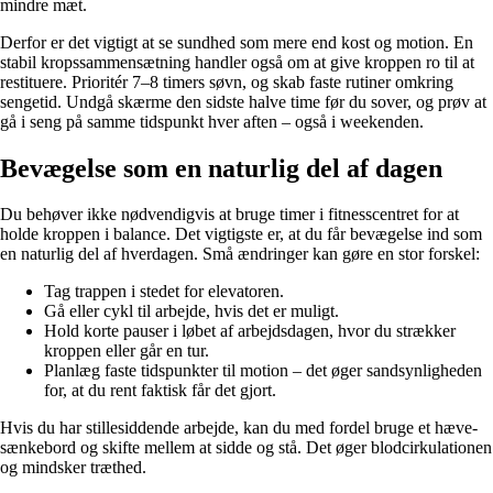
mindre mæt.
Derfor er det vigtigt at se sundhed som mere end kost og motion. En
stabil kropssammensætning handler også om at give kroppen ro til at
restituere. Prioritér 7–8 timers søvn, og skab faste rutiner omkring
sengetid. Undgå skærme den sidste halve time før du sover, og prøv at
gå i seng på samme tidspunkt hver aften – også i weekenden.
Bevægelse som en naturlig del af dagen
Du behøver ikke nødvendigvis at bruge timer i fitnesscentret for at
holde kroppen i balance. Det vigtigste er, at du får bevægelse ind som
en naturlig del af hverdagen. Små ændringer kan gøre en stor forskel:
Tag trappen i stedet for elevatoren.
Gå eller cykl til arbejde, hvis det er muligt.
Hold korte pauser i løbet af arbejdsdagen, hvor du strækker
kroppen eller går en tur.
Planlæg faste tidspunkter til motion – det øger sandsynligheden
for, at du rent faktisk får det gjort.
Hvis du har stillesiddende arbejde, kan du med fordel bruge et hæve-
sænkebord og skifte mellem at sidde og stå. Det øger blodcirkulationen
og mindsker træthed.