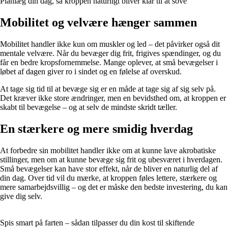
Planlæg din dag, så kroppen naturligt bliver klar til at sove
Mobilitet og velvære hænger sammen
Mobilitet handler ikke kun om muskler og led – det påvirker også dit
mentale velvære. Når du bevæger dig frit, frigives spændinger, og du
får en bedre kropsfornemmelse. Mange oplever, at små bevægelser i
løbet af dagen giver ro i sindet og en følelse af overskud.
At tage sig tid til at bevæge sig er en måde at tage sig af sig selv på.
Det kræver ikke store ændringer, men en bevidsthed om, at kroppen er
skabt til bevægelse – og at selv de mindste skridt tæller.
En stærkere og mere smidig hverdag
At forbedre sin mobilitet handler ikke om at kunne lave akrobatiske
stillinger, men om at kunne bevæge sig frit og ubesværet i hverdagen.
Små bevægelser kan have stor effekt, når de bliver en naturlig del af
din dag. Over tid vil du mærke, at kroppen føles lettere, stærkere og
mere samarbejdsvillig – og det er måske den bedste investering, du kan
give dig selv.
Spis smart på farten – sådan tilpasser du din kost til skiftende