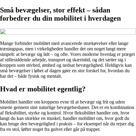
Små bevægelser, stor effekt – sådan
forbedrer du din mobilitet i hverdagen
Mange forbinder mobilitet med avancerede strækøvelser eller lange
træningspas, men i virkeligheden handler det om noget langt mere
simpelt: at bevæge sig lidt – og ofte. Vores moderne hverdag er præget
af stillesiddende arbejde, transport og skærmtid, og det sætter sig i
kroppen som stivhed, ømhed og nedsat bevægelighed. Heldigvis kan
små bevægelser i løbet af dagen gøre en stor forskel for, hvordan du
har det – både fysisk og mentalt.
Hvad er mobilitet egentlig?
Mobilitet handler om kroppens evne til at bevæge sig frit og uden
smerte gennem sine naturlige bevægelsesbaner. Det er en kombination
af fleksibilitet, styrke og kontrol. Hvor fleksibilitet handler om, hvor
langt du kan strække en muskel, handler mobilitet om, hvor godt du
kan bruge den bevægelighed i praksis – for eksempel når du rejser dig
fra en stol, løfter noget fra gulvet eller går på trapper.