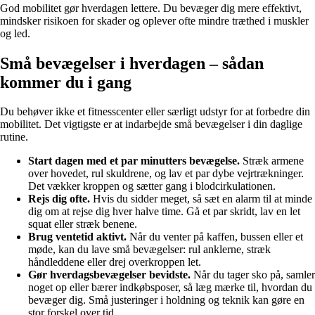
God mobilitet gør hverdagen lettere. Du bevæger dig mere effektivt,
mindsker risikoen for skader og oplever ofte mindre træthed i muskler
og led.
Små bevægelser i hverdagen – sådan
kommer du i gang
Du behøver ikke et fitnesscenter eller særligt udstyr for at forbedre din
mobilitet. Det vigtigste er at indarbejde små bevægelser i din daglige
rutine.
Start dagen med et par minutters bevægelse.
Stræk armene
over hovedet, rul skuldrene, og lav et par dybe vejrtrækninger.
Det vækker kroppen og sætter gang i blodcirkulationen.
Rejs dig ofte.
Hvis du sidder meget, så sæt en alarm til at minde
dig om at rejse dig hver halve time. Gå et par skridt, lav en let
squat eller stræk benene.
Brug ventetid aktivt.
Når du venter på kaffen, bussen eller et
møde, kan du lave små bevægelser: rul anklerne, stræk
håndleddene eller drej overkroppen let.
Gør hverdagsbevægelser bevidste.
Når du tager sko på, samler
noget op eller bærer indkøbsposer, så læg mærke til, hvordan du
bevæger dig. Små justeringer i holdning og teknik kan gøre en
stor forskel over tid.