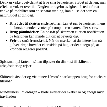
Det kan virke ubetydeligt at lave små bevægelser i løbet af dagen, men
effekten vokser over tid. Nøglen er regelmæssighed. I stedet for at
tænke på mobilitet som en separat træning, kan du se det som en
naturlig del af din dag.
Knyt det til eksisterende rutiner.
Lav et par bevægelser, mens
du børster tænder, venter på computeren starter, eller ser tv.
Brug påmindelser.
En post-it på skærmen eller en notifikation
på telefonen kan minde dig om at bevæge dig.
Fejr de små fremskridt.
Når du mærker, at du lettere kan nå
gulvet, dreje hovedet eller sidde på hug, er det et tegn på, at
kroppen reagerer positivt.
Spis smart på farten – sådan tilpasser du din kost til skiftende
arbejdstider og rejser
Skiftende årstider og vitaminer: Hvornår har kroppen brug for et ekstra
tilskud?
Mindfulness i hverdagen – korte øvelser der skaber ro og energi midt i
travlheden