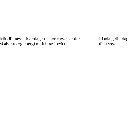
Mindfulness i hverdagen – korte øvelser der
Planlæg din dag,
skaber ro og energi midt i travlheden
til at sove