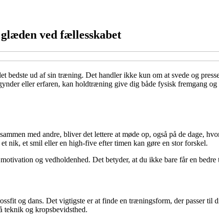
 glæden ved fællesskabet
et bedste ud af sin træning. Det handler ikke kun om at svede og press
ynder eller erfaren, kan holdtræning give dig både fysisk fremgang og s
r sammen med andre, bliver det lettere at møde op, også på de dage, hv
 nik, et smil eller en high-five efter timen kan gøre en stor forskel.
otivation og vedholdenhed. Det betyder, at du ikke bare får en bedre tr
ossfit og dans. Det vigtigste er at finde en træningsform, der passer til
å teknik og kropsbevidsthed.