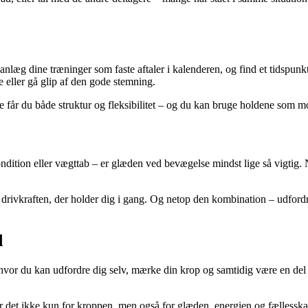
nlæg dine træninger som faste aftaler i kalenderen, og find et tidspunkt
e eller gå glip af den gode stemning.
år du både struktur og fleksibilitet – og du kan bruge holdene som moti
dition eller vægttab – er glæden ved bevægelse mindst lige så vigtig. N
ivkraften, der holder dig i gang. Og netop den kombination – udfordrin
d
vor du kan udfordre dig selv, mærke din krop og samtidig være en del a
ør det ikke kun for kroppen, men også for glæden, energien og fællesska