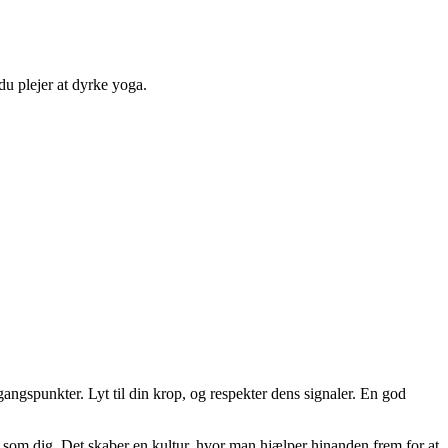
du plejer at dyrke yoga.
dgangspunkter. Lyt til din krop, og respekter dens signaler. En god
n som dig. Det skaber en kultur, hvor man hjælper hinanden frem for at