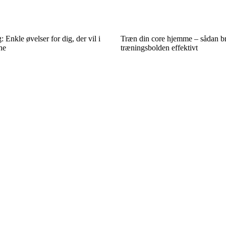
 Enkle øvelser for dig, der vil i
Træn din core hjemme – sådan b
ne
træningsbolden effektivt