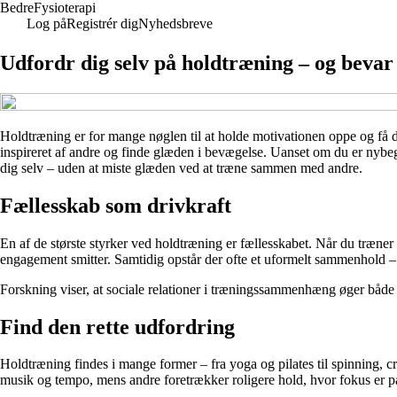
Bedre
Fysioterapi
Log på
Registrér dig
Nyhedsbreve
Udfordr dig selv på holdtræning – og bevar
Holdtræning er for mange nøglen til at holde motivationen oppe og få d
inspireret af andre og finde glæden i bevægelse. Uanset om du er nybeg
dig selv – uden at miste glæden ved at træne sammen med andre.
Fællesskab som drivkraft
En af de største styrker ved holdtræning er fællesskabet. Når du træne
engagement smitter. Samtidig opstår der ofte et uformelt sammenhold – et
Forskning viser, at sociale relationer i træningssammenhæng øger både m
Find den rette udfordring
Holdtræning findes i mange former – fra yoga og pilates til spinning, cr
musik og tempo, mens andre foretrækker roligere hold, hvor fokus er p