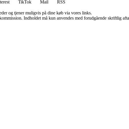
terest
TikTok
Mail
RSS
er og tjener muligvis på dine køb via vores links.
få kommission. Indholdet må kun anvendes med forudgående skriftlig afta