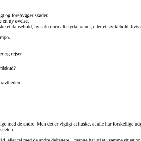
igt og forebygger skader.
e en ny øvelse.
e et dansehold, hvis du normalt styrketræner, eller et styrkehold, hvis 
tempo.
er og rejser
 tilskud?
 travlheden
ølge med de andre. Men det er vigtigt at huske, at alle har forskellige u
siteten.
åd, eller tal med de andre deltagere – mange har stået i samme situatio