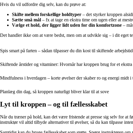
Hvis du vil udfordre dig selv, kan du prøve at:
Skifte mellem forskellige holdtyper
– det styrker kroppen alsid
Sætte små mål
– fx at tage en ekstra time om ugen eller at mestr
Vælge et hold, der ligger lidt uden for din komfortzone
– måsk
Det handler ikke om at være bedst, men om at udvikle sig – i dit eget 
Spis smart på farten – sådan tilpasser du din kost til skiftende arbejdstid
Skiftende årstider og vitaminer: Hvornår har kroppen brug for et ekstra
Mindfulness i hverdagen – korte øvelser der skaber ro og energi midt i
Planlæg din dag, så kroppen naturligt bliver klar til at sove
Lyt til kroppen – og til fællesskabet
Når du træner på hold, kan det være fristende at presse sig selv for at f
instruktør vil altid tilbyde alternativer til øvelser, så du kan tilpasse inten
Samtidig kan du bruge fællesskabet som støtte. Spørg instruktøren om r