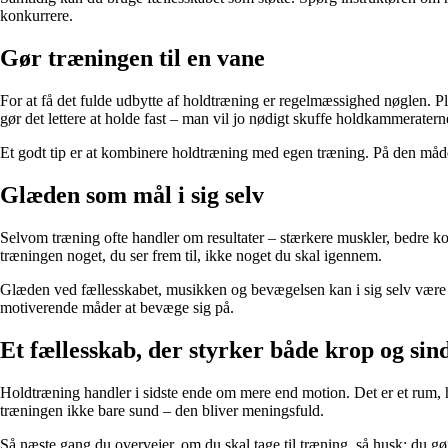
konkurrere.
Gør træningen til en vane
For at få det fulde udbytte af holdtræning er regelmæssighed nøglen. Pla
gør det lettere at holde fast – man vil jo nødigt skuffe holdkammeratern
Et godt tip er at kombinere holdtræning med egen træning. På den måde f
Glæden som mål i sig selv
Selvom træning ofte handler om resultater – stærkere muskler, bedre kon
træningen noget, du ser frem til, ikke noget du skal igennem.
Glæden ved fællesskabet, musikken og bevægelsen kan i sig selv være dr
motiverende måder at bevæge sig på.
Et fællesskab, der styrker både krop og sin
Holdtræning handler i sidste ende om mere end motion. Det er et rum, h
træningen ikke bare sund – den bliver meningsfuld.
Så næste gang du overvejer, om du skal tage til træning, så husk: du g